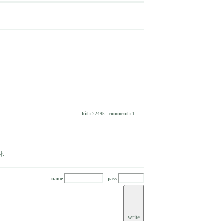
hit :
comment :
22495
1
.
name
pass