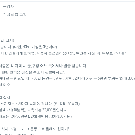
운영자
│
개정된 법 조항
│
9일 실시!
니다. (다만, 65세 이상은 5년마다)
한 건설기계 면허증, 자동차 운전면허증(1종), 여권용 사진1매, 수수료 2500원!
은 각 지역 시,군,구청 어느 곳에서나 발급 받습니다.
관련 면허증 갱신은 주소지 관할에서만!)
태료는 만료일 지나 30일 동안은 5만원, 이후 3일마다 가산금 5만원 부과됨(최대 300
취소
일 실시!
지자는 3년마다 받아야 됩니다. (현 장비 운용자)
4교시(50분씩), 교육비는 32,000원입니다.
는 1차(50만원), 2차(70만원), 3차(100만원)
식사 조절, 그리고 운동으로 올해도 힘차게!