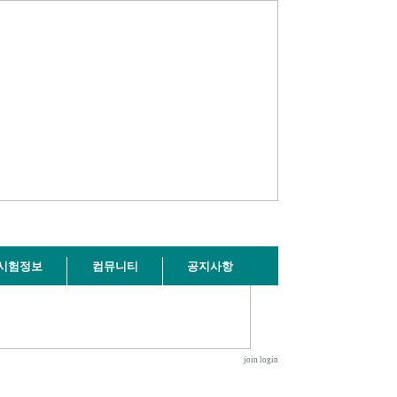
시험정보
컴뮤니티
공지사항
join
login