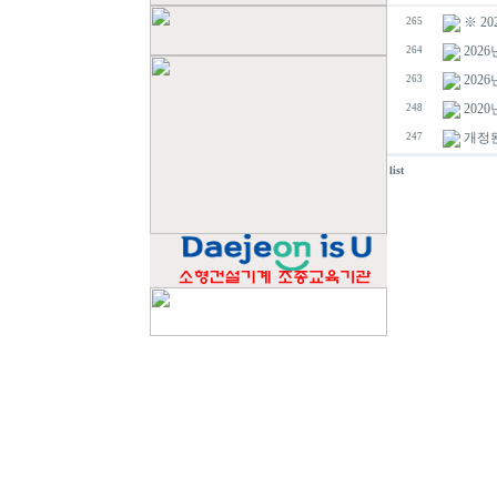
※ 2
265
202
264
202
263
202
248
개정된
247
list